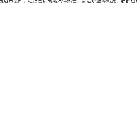
周边布设时，毛细管远离蒸汽伴热管、高温炉壁等热源，局部过
的细节。被测罐体与变送器安装点位存在高低落差时，液柱静压