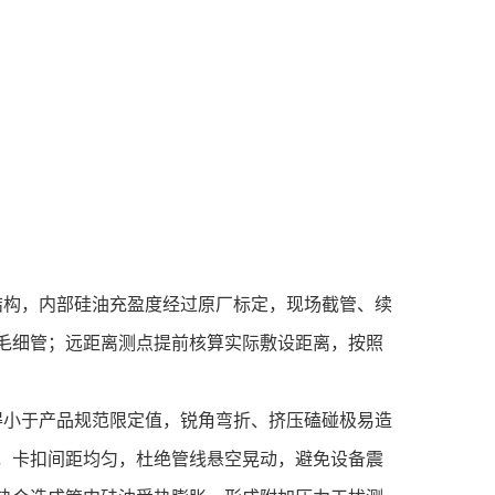
结构，内部硅油充盈度经过原厂标定，现场截管、续
毛细管；远距离测点提前核算实际敷设距离，按照
得小于产品规范限定值，锐角弯折、挤压磕碰极易造
，卡扣间距均匀，杜绝管线悬空晃动，避免设备震