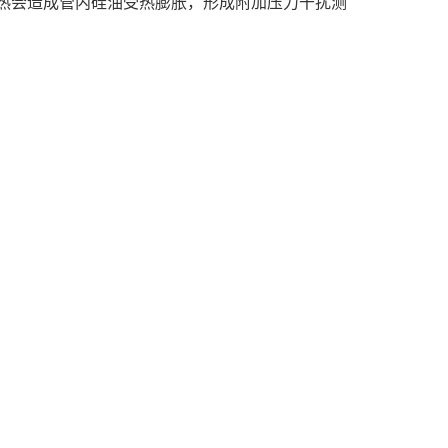
热会造成管内硅油受热膨胀，形成附加压力干扰测
会叠加至测量数值，布设前核算高度差值，在仪表投