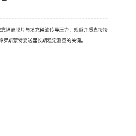
依靠隔离膜片与填充硅油传导压力，规避介质直接接
障罗斯蒙特变送器长期稳定测量的关键。