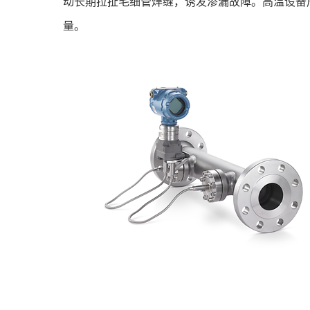
动长期拉扯毛细管焊缝，诱发渗漏故障。高温设备
量。
环境温差与安装高度差是布设阶段容易忽略