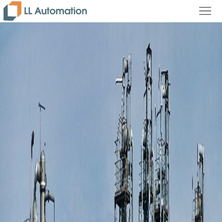
首
页
公
司
新
简
闻
产
介
中
品
联
心
中
系
心
我
们