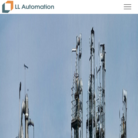
首
页
公
司
新
简
闻
产
介
中
品
联
心
中
系
心
我
们