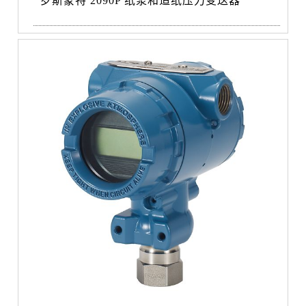
罗斯蒙特 2090P 纸浆和造纸压力变送器