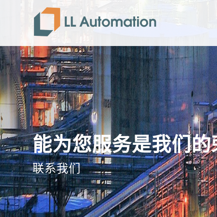
能为您服务是我们的
联系我们