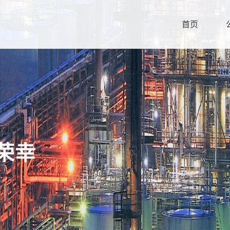
首页
荣幸